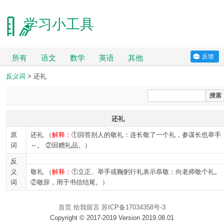
学习小工具
反馈
所有
语文
数学
英语
其他
反义词
> 还礼
搜索
还礼
原
还礼 （
解释：
①回答别人的敬礼：连长敬了一个礼，参谋长也举手
词
～。 ②回赠礼品。）
反
义
敬礼 （
解释：
①立正、举手或鞠躬行礼表示恭敬：向老师敬个礼。
词
②敬辞，用于书信结尾。）
首页
给我留言
苏ICP备17034358号-3
Copyright © 2017-2019 Version 2019.08.01