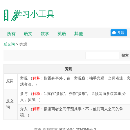
学习小工具
反馈
所有
语文
数学
英语
其他
反义词
> 旁观
搜索
旁观
旁观 （
解释：
指置身事外，在一旁观察：袖手旁观｜当局者迷，
原词
观者清。）
参与 （
解释：
1.亦作"参预"。亦作"参豫"。 2.预闻而参议其事;介
入，参加。）
反义
词
介入 （
解释：
插进两者之间干预其事：不～他们两人之间的争
端。）
首页
给我留言
苏ICP备17034358号-3