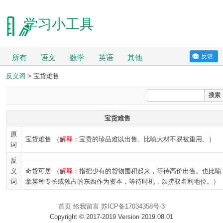
学习小工具
反馈
所有
语文
数学
英语
其他
反义词
> 宝货难售
搜索
宝货难售
原
宝货难售 （
解释：
宝贵的珍品难以出售。比喻大材不易被重用。）
词
反
义
奇货可居 （
解释：
指把少有的货物囤积起来，等待高价出售。也比喻
词
拿某种专长或独占的东西作为资本，等待时机，以捞取名利地位。）
首页
给我留言
苏ICP备17034358号-3
Copyright © 2017-2019 Version 2019.08.01