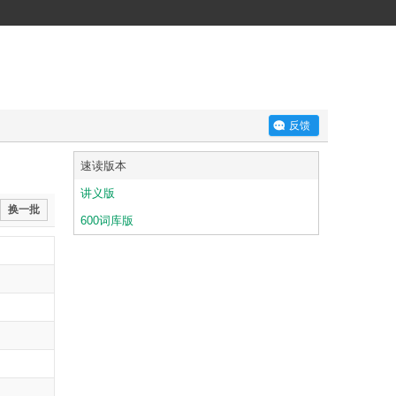
反馈
速读版本
讲义版
换一批
600词库版