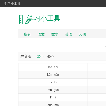
学习小工具
学习小工具
所有
语文
数学
英语
其他
讲义版
30个
60个
lǎo shī
kùn nán
ní tǔ
mù gùn
lǐ fà
shā mò