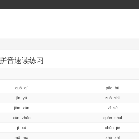
拼音速读练习
guó qí
pǎo bù
jīn yú
zuò shì
jiào xùn
zǐ sè
xún zhǎo
quán shuǐ
jì xù
chūn jié
mā ma
zhé zhǐ