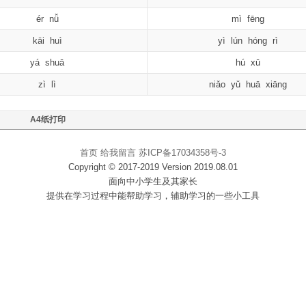
ér nǚ
mì fēng
kāi huì
yì lún hóng rì
yá shuā
hú xū
zì lì
niǎo yǔ huā xiāng
A4纸打印
首页
给我留言
苏ICP备17034358号-3
Copyright © 2017-2019 Version 2019.08.01
面向中小学生及其家长
提供在学习过程中能帮助学习，辅助学习的一些小工具