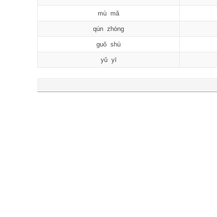
mù mǎ
qún zhòng
guǒ shù
yǔ yī