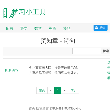
学习小工具
反馈
所有
语文
数学
英语
其他
贺知章 - 诗句
搜索
少小离家老大回，乡音无改鬓毛催。
回乡偶书
儿童相见不相识，笑问客从何处来。
首页
«
1
»
末页
首页
给我留言
苏ICP备17034358号-3