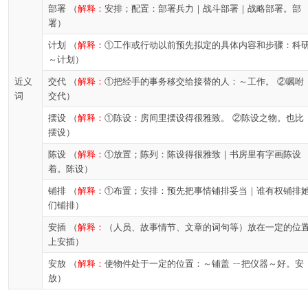
部署 （
解释：
安排；配置：部署兵力｜战斗部署｜战略部署。部
署）
计划 （
解释：
①工作或行动以前预先拟定的具体内容和步骤：科
～计划）
近义
交代 （
解释：
①把经手的事务移交给接替的人：～工作。 ②嘱咐
词
交代）
摆设 （
解释：
①陈设：房间里摆设得很雅致。 ②陈设之物。也比
摆设）
陈设 （
解释：
①放置；陈列：陈设得很雅致｜书房里有字画陈设
着。陈设）
铺排 （
解释：
①布置；安排：预先把事情铺排妥当｜谁有权铺排
们铺排）
安插 （
解释：
（人员、故事情节、文章的词句等）放在一定的位
上安插）
安放 （
解释：
使物件处于一定的位置：～铺盖 ㄧ把仪器～好。安
放）