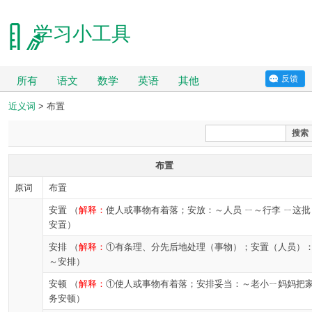
学习小工具
反馈
所有
语文
数学
英语
其他
近义词
> 布置
搜索
布置
原词
布置
安置 （
解释：
使人或事物有着落；安放：～人员 ㄧ～行李 ㄧ这批
安置）
安排 （
解释：
①有条理、分先后地处理（事物）；安置（人员）
～安排）
安顿 （
解释：
①使人或事物有着落；安排妥当：～老小ㄧ妈妈把
务安顿）