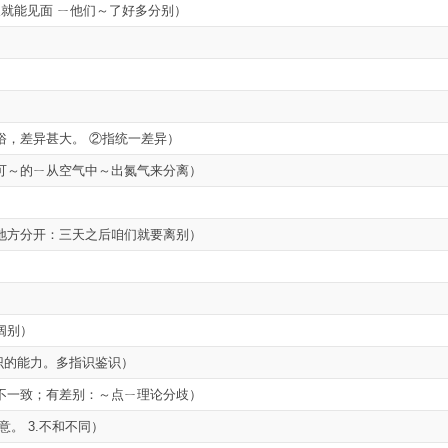
久就能见面 ㄧ他们～了好多分别）
俗，差异甚大。 ②指统一差异）
可～的ㄧ从空气中～出氮气来分离）
地方分开：三天之后咱们就要离别）
）
阔别）
察辨识的能力。多指识鉴识）
不一致；有差别：～点ㄧ理论分歧）
同意。 3.不和不同）