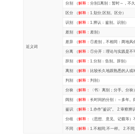
分别 （
解释：
分别1离别：暂时～，不
区分 （
解释：
1.划分;区别。区分）
识别 （
解释：
1.辨认﹔鉴别。识别）
差别 （
解释：
差别）
差异 （
解释：
①差别，不相同：两地风
近义词
分离 （
解释：
①分开：理论与实践是不
辞别 （
解释：
1.分别﹔告别。辞别）
离别 （
解释：
比较长久地跟熟悉的人或
判别 （
解释：
判别）
分袂 （
解释：
〈书〉离别；分手。分袂
阔别 （
解释：
长时间的分别：～多年。
鉴识 （
解释：
1.亦作"鉴识"。 2.审
分歧 （
解释：
（思想、意见、记载等）
不同 （
解释：
1.不相同;不一样。 2.不