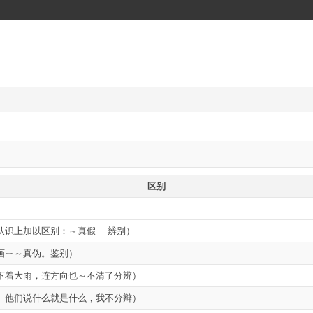
区别
认识上加以区别：～真假 ㄧ辨别）
画ㄧ～真伪。鉴别）
下着大雨，连方向也～不清了分辨）
ㄧ他们说什么就是什么，我不分辩）