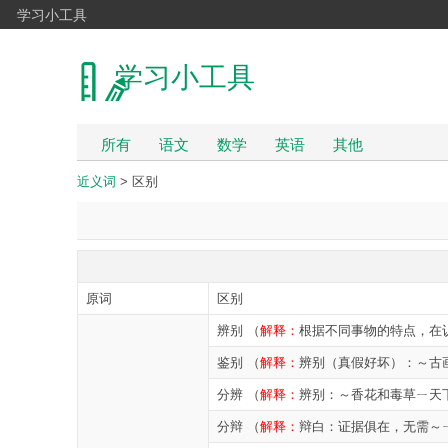
学习小工具
学习小工具
所有
语文
数学
英语
其他
近义词
> 区别
原词
区别
辨别 （
解释：
根据不同事物的特点，在
鉴别 （
解释：
辨别（真假好坏）：～古
分辨 （
解释：
辨别：～香花和毒草ㄧ天
分辩 （
解释：
辩白：证据俱在，无需～