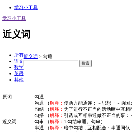
学习小工具
学习小工具
近义词
反馈
所有
近义词
> 勾通
语文
搜索
数学
英语
其他
原词
勾通
沟通 （
解释：
使两方能通连：～思想ㄧ～两国
勾结 （
解释：
为了进行不正当的活动暗中互相
勾搭 （
解释：
引诱或互相串通做不正当的事：
近义词
勾串 （
解释：
1.勾结串通。勾串）
串通 （
解释：
暗中勾结，互相配合：串通同伙