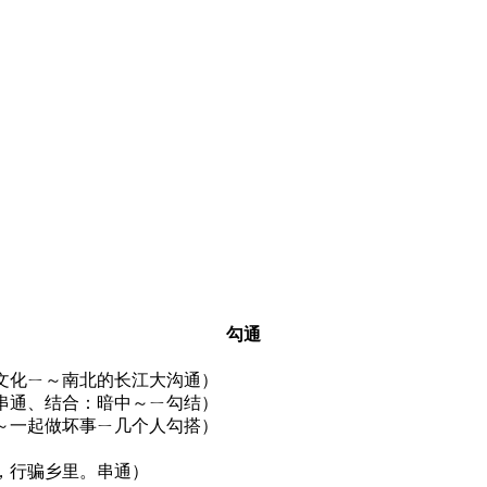
勾通
文化ㄧ～南北的长江大沟通）
串通、结合：暗中～ㄧ勾结）
～一起做坏事ㄧ几个人勾搭）
，行骗乡里。串通）