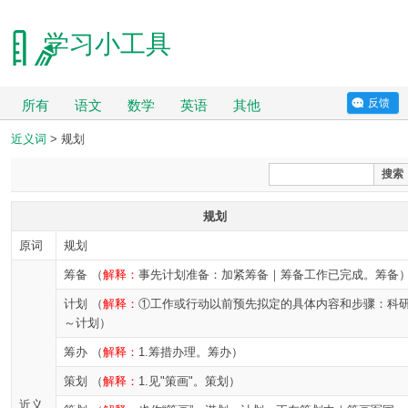
学习小工具
反馈
所有
语文
数学
英语
其他
近义词
> 规划
搜索
规划
原词
规划
筹备 （
解释：
事先计划准备：加紧筹备｜筹备工作已完成。筹备
计划 （
解释：
①工作或行动以前预先拟定的具体内容和步骤：科
～计划）
筹办 （
解释：
1.筹措办理。筹办）
策划 （
解释：
1.见"策画"。策划）
近义