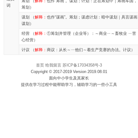
筹划 （
解释：
也作“筹画”。谋划；计划：正在筹划中｜筹画军国，
词
筹划）
谋划 （
解释：
也作“谋画”。筹划；谋虑计划：暗中谋划｜具言谋画
谋划）
经营 （
解释：
①筹划并管理（企业等）：～商业ㄧ～畜牧业 ㄧ苦
心经营）
计议 （
解释：
商议：从长～ㄧ他们～着生产竞赛的办法。计议）
首页
给我留言
苏ICP备17034358号-3
Copyright © 2017-2019 Version 2019.08.01
面向中小学生及其家长
提供在学习过程中能帮助学习，辅助学习的一些小工具