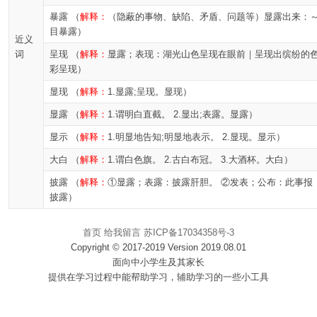
暴露 （
解释：
（隐蔽的事物、缺陷、矛盾、问题等）显露出来：
目暴露）
近义
词
呈现 （
解释：
显露；表现：湖光山色呈现在眼前｜呈现出缤纷的
彩呈现）
显现 （
解释：
1.显露;呈现。显现）
显露 （
解释：
1.谓明白直截。 2.显出;表露。显露）
显示 （
解释：
1.明显地告知;明显地表示。 2.显现。显示）
大白 （
解释：
1.谓白色旗。 2.古白布冠。 3.大酒杯。大白）
披露 （
解释：
①显露；表露：披露肝胆。 ②发表；公布：此事报
披露）
首页
给我留言
苏ICP备17034358号-3
Copyright © 2017-2019 Version 2019.08.01
面向中小学生及其家长
提供在学习过程中能帮助学习，辅助学习的一些小工具