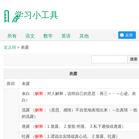
学习小工具
反馈
所有
语文
数学
英语
其他
近义词
> 表露
搜索
表露
原词
表露
表白 （
解释：
对人解释，说明自己的意思：再三～ㄧ～心迹。表
白）
流露 （
解释：
（意思、感情）不自觉地表现出来：～出真情 ㄧ他
的流露）
透露 （
解释：
1.显露。 2.显豁;明显。 3.私下通报或透露）
吐露 （
解释：
1.谓说出实情或真心话。 2.显露。吐露）