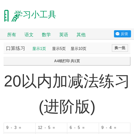
学习小工具
反馈
所有
语文
数学
英语
其他
口算练习
换一批
显示1页
显示5页
显示10页
A4纸打印 共1页
20以内加减法练习
(进阶版)
9 - 3 =
12 - 5 =
6 - 5 =
9 - 4 =