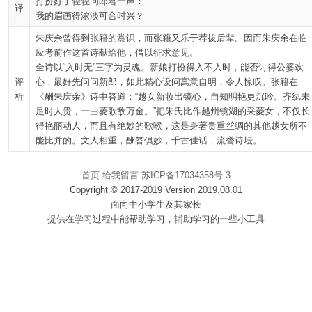
打扮好了轻轻问郎君一声：
译
我的眉画得浓淡可合时兴？
朱庆余曾得到张籍的赏识，而张籍又乐于荐拔后辈。因而朱庆余在临
应考前作这首诗献给他，借以征求意见。
全诗以“入时无”三字为灵魂。新娘打扮得入不入时，能否讨得公婆欢
评
心，最好先问问新郎，如此精心设问寓意自明，令人惊叹。张籍在
析
《酬朱庆余》诗中答道：“越女新妆出镜心，自知明艳更沉吟。齐纨未
足时人贵，一曲菱歌敌万金。”把朱氏比作越州镜湖的采菱女，不仅长
得艳丽动人，而且有绝妙的歌喉，这是身著贵重丝绸的其他越女所不
能比并的。文人相重，酬答俱妙，千古佳话，流誉诗坛。
首页
给我留言
苏ICP备17034358号-3
Copyright © 2017-2019 Version 2019.08.01
面向中小学生及其家长
提供在学习过程中能帮助学习，辅助学习的一些小工具