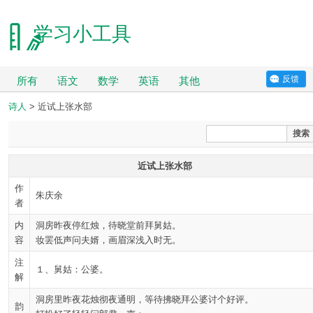
学习小工具
反馈
所有
语文
数学
英语
其他
诗人
> 近试上张水部
搜索
近试上张水部
作
朱庆余
者
内
洞房昨夜停红烛，待晓堂前拜舅姑。
容
妆罢低声问夫婿，画眉深浅入时无。
注
１、舅姑：公婆。
解
洞房里昨夜花烛彻夜通明，等待拂晓拜公婆讨个好评。
韵