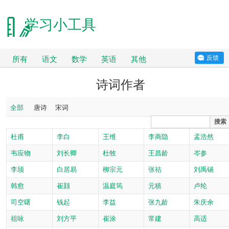
学习小工具
反馈
所有
语文
数学
英语
其他
诗词作者
全部
唐诗
宋词
搜索
杜甫
李白
王维
李商隐
孟浩然
韦应物
刘长卿
杜牧
王昌龄
岑参
李颀
白居易
柳宗元
张祜
刘禹锡
韩愈
崔颢
温庭筠
元稹
卢纶
司空曙
钱起
李益
张九龄
朱庆余
祖咏
刘方平
崔涂
常建
高适