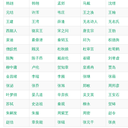
韩翃
韩翎
孟郊
马戴
沈缙
元结
许浑
韦庄
王之涣
王翰
王建
王湾
薛逢
无名诗人
无名氏
西鄙人
骆宾王
宋之问
唐玄宗
王勃
裴迪
綦毋潜
秦韬玉
邱为
权德舆
僧皎然
顾况
杜秋娘
杜审言
杜荀鹤
陈陶
陈子昂
戴叔伦
崔曙
刘脊虚
柳中庸
卢伦
贺知章
皇甫冉
贾岛
金昌绪
李端
李频
张继
张藉
张泌
张乔
张旭
郑畋
周邦彦
叶梦得
晏几道
辛弃疾
吴文英
王安石
苏轼
史达祖
秦观
柳永
贺铸
朱嗣发
朱服
周紫芝
周密
赵令
赵佶
章良能
张镃
张元干
张炎