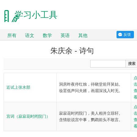
学习小工具
反馈
所有
语文
数学
英语
其他
朱庆余 - 诗句
搜索
洞房昨夜停红烛，待晓堂前拜舅姑。
近试上张水部
妆罢低声问夫婿，画眉深浅入时无。
寂寂花时闭院门，美人相并立琼轩。
宫词（寂寂花时闭院门）
含情欲说宫中事，鹦鹉前头不敢言。