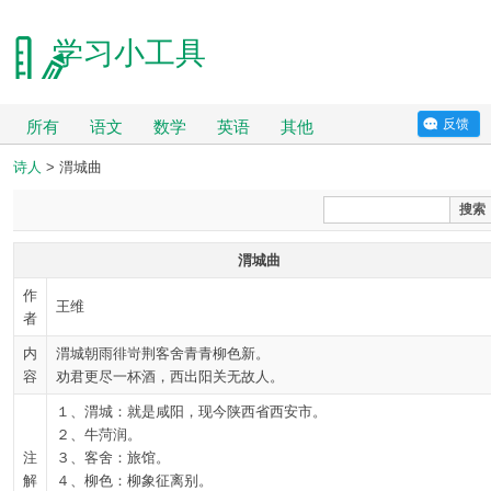
学习小工具
反馈
所有
语文
数学
英语
其他
诗人
> 渭城曲
搜索
渭城曲
作
王维
者
内
渭城朝雨徘岢荆客舍青青柳色新。
容
劝君更尽一杯酒，西出阳关无故人。
１、渭城：就是咸阳，现今陕西省西安市。
２、牛菏润。
注
３、客舍：旅馆。
解
４、柳色：柳象征离别。