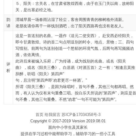
５、阳关：古关名，在甘肃省敦煌西南，由于在玉门关以南，故称阳
关，是出塞必经之地。
韵
渭城早晨一场春雨沾湿了轻尘，客舍周围青青的柳树格外清新。
译
老朋友请你再干一杯饯别酒吧，出了阳关西路再也没有老友人。
这是一首送别的名曲。一题作《送元二使安西》。赴安西必经阳关，
即今甘肃敦煌。诗的首二句点明送别的时令、地点、景物；三、四句
写惜别。前两句为送别创造一个愁郁的环境气氛，后两句再写频频劝
酒，依依离情。
此诗后来被编入乐府，广为传诵，成为饯别的名曲。或名《阳关
评
曲》，或名《阳关三叠》。白居易《对酒五首》之一有：“相逢且莫推
析
辞醉，听唱《阳关》第四声”
句，且注明“第四声即‘劝君更尽一杯酒’。”
所谓《阳关三叠》，是因为咏唱时，首句不叠，其他三句都再唱。然
而，有人认为仅有末句重叠三唱。按白乐天所说的“第四声”，则应是
句不叠，其他三句重叠。不然“劝君”一句不可能为“第四声”。
首页
给我留言
苏ICP备17034358号-3
Copyright © 2017-2019 Version 2019.08.01
面向中小学生及其家长
提供在学习过程中能帮助学习，辅助学习的一些小工具