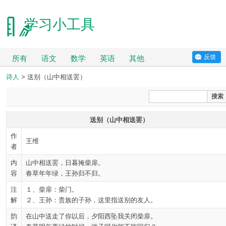
学习小工具
反馈
所有
语文
数学
英语
其他
诗人
> 送别（山中相送罢）
搜索
送别（山中相送罢）
作
王维
者
内
山中相送罢，日暮掩柴扉。
容
春草年年绿，王孙归不归。
注
１、柴扉：柴门。
解
２、王孙：贵族的子孙，这里指送别的友人。
韵
在山中送走了你以后，夕阳西坠我关闭柴扉。