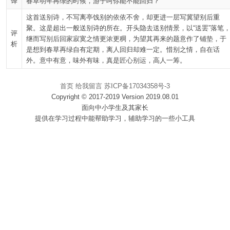
译
春草明年再绿的时候，游子呵你能不能回归？
这首送别诗，不写离亭饯别的依依不舍，却更进一层写冀望别后重
聚。这是超出一般送别诗的所在。开头隐去送别情景，以“送罢”落笔
评
继而写别后回家寂寞之情更浓更稠，为望其再来的题意作了铺垫，于
析
是想到春草再绿自有定期，离人回归却难一定。惜别之情，自在话
外。意中有意，味外有味，真是匠心别运，高人一筹。
首页
给我留言
苏ICP备17034358号-3
Copyright © 2017-2019 Version 2019.08.01
面向中小学生及其家长
提供在学习过程中能帮助学习，辅助学习的一些小工具