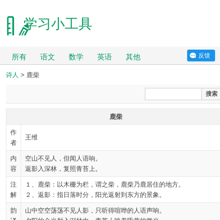
学习小工具
反馈
所有
语文
数学
英语
其他
诗人
> 鹿柴
搜索
鹿柴
作
王维
者
内
空山不见人，但闻人语响。
容
返影入深林，复照青苔上。
注
１、鹿柴：以木栅为栏，谓之柴，鹿柴乃鹿居住的地方。
解
２、返影：指日落时分，阳光返射到东方的景象。
韵
山中空空荡荡不见人影，只听得喧哗的人语声响。