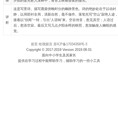
译
夕阳的金光射入深林中，青苔上映着昏黄的微光。
这是写景诗。描写鹿柴傍晚时分的幽静景色。诗的绝妙处在于以动衬
静，以局部衬全局，清新自然，毫不做作。落笔先写“空山”寂绝人迹
评
接着以“但闻”一转，引出“人语响”来。空谷传音，愈见其空；人语过
析
后，愈添空寂。最后又写几点夕阳余晖的映照，愈加触发人幽暗的感
觉。
首页
给我留言
苏ICP备17034358号-3
Copyright © 2017-2019 Version 2019.08.01
面向中小学生及其家长
提供在学习过程中能帮助学习，辅助学习的一些小工具