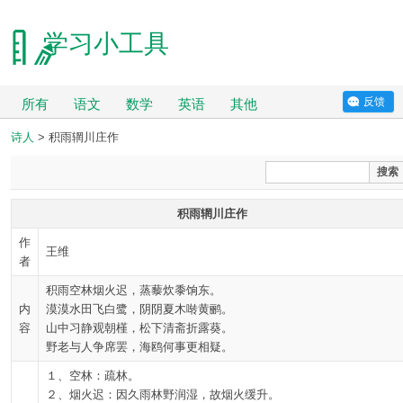
学习小工具
反馈
所有
语文
数学
英语
其他
诗人
> 积雨辋川庄作
搜索
积雨辋川庄作
作
王维
者
积雨空林烟火迟，蒸藜炊黍饷东。
内
漠漠水田飞白鹭，阴阴夏木啭黄鹂。
容
山中习静观朝槿，松下清斋折露葵。
野老与人争席罢，海鸥何事更相疑。
１、空林：疏林。
２、烟火迟：因久雨林野润湿，故烟火缓升。