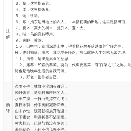
３、藜：这里指蔬菜。
４、黍：这里指饭食。
５、饷：致送。
６、东：指东边田地上的农人。：本指初耕的田地，这里泛指田亩。
７、夏木：高大的树木，犹乔木。夏：大。
注
８、啭：鸟的宛转啼声。
解
９、黄鹂：黄莺。
１０、山中句：意谓深居山中，望着槿花的开落以修养宁静之性。
槿：也叫郏落叶灌木，其花早开晚谢。故以此悟人生荣枯无常之理。
１１、清斋：这里是素食的意思。
１２、露葵：经霜的葵菜。葵为古代重要蔬菜，有“百菜之主”之称。
诗也是他晚年生活的自我写照。
１３、野老：指作者自己。
久雨不停，林野潮湿烟火难升；
烧好饭菜，送给村东耕耘的人。
水田广漠，一行白鹭掠空而飞；
韵
夏日浓荫，传来黄鹂宛啭啼声。
译
山中养性，观赏朝槿晨开晚谢；
松下素食，和露折葵不沾荤腥。
村夫野老，已经与我没有隔阂；
海鸥疑心，为何不信飞舞不停。