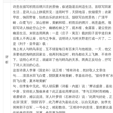
诗意在描写积雨后辋川庄的景物，叙述隐退后闲适生活。首联写田家
生活，是诗人山上静观所见：连雨时节，天阴地湿，炊烟缓升；农家
早炊，饷田野食，怡然自乐的农村生活。颔联写自然景色：广漠平
畴，白鹭飞行，深山密林，黄鹂和唱，积雨后的辋川，画意盎然。颈
联写诗人独处空山之中、幽栖松林之下，观木槿，食露葵，避尘世的
幽居生活。末联连用两典：一是《庄子・寓言》载的阳子居学道归来
后客人不再让座，却与之争座。说明诗人与村夫野老打成一片了。二
是《列子・皇帝篇》载：
海上有人与鸥鸟亲近，互不猜疑每日有百来只与他相游。一天，他父
亲要他把海鸥抓回家去，他再到海边时，鸥鸟都在天上飞舞、不肯停
评
下。说明心术不正，就破坏了他与鸥鸟的关系。两典正反结合，抒写
析
了诗人淡泊的心志。
这首诗唐人李肇《国史补》说王维：“维有诗名，然好取人文章佳
句……漠漠水田飞白鹭，阴阴夏木啭黄鹂，李嘉佑诗也。”据传李有“
田飞白鹭，夏木啭黄鹂”
句，但李集中无此。明人胡应麟《诗薮・内篇》说：“摩诘盛唐，嘉佑
中唐，安得前人预偷来者？此正嘉佑用摩诘诗。”李与王同时而稍晚，
谁袭谁诗，难以说清。宋人叶梦得《石林诗话》说：“此两句好处，正
在添‘漠漠’、‘阴阴’四字，此乃摩诘为嘉佑点化，以自见其妙。如李光
弼将郭子仪军，一号令之，精彩数倍。“王维诗中的意境，显然要比嘉
佑的来得开阔，深邃，色彩更为明朗。