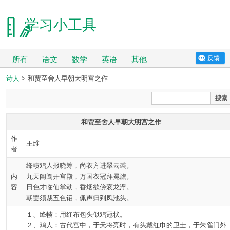
学习小工具
反馈
所有
语文
数学
英语
其他
诗人
> 和贾至舍人早朝大明宫之作
搜索
和贾至舍人早朝大明宫之作
作
王维
者
绛帻鸡人报晓筹，尚衣方进翠云裘。
内
九天阊阖开宫殿，万国衣冠拜冕旒。
容
日色才临仙掌动，香烟欲傍衮龙浮。
朝罢须裁五色诏，佩声归到凤池头。
１、绛帻：用红布包头似鸡冠状。
２、鸡人：古代宫中，于天将亮时，有头戴红巾的卫士，于朱雀门外