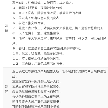
高声喊叫，好像鸡鸣，以警百官，故名鸡人。
３、晓筹：即更筹，夜间计时的竹签。
４、尚衣：官名。隋唐有尚衣局，掌管皇帝的衣服。
５、翠云裘：饰有绿色云纹的皮衣。
６、衣冠：指文武百官。
注
７、冕旒：古代帝王、诸侯及卿大夫的礼冠。旒：冠前后悬垂的玉
解
串，天子之冕十二旒。这里指皇帝。
８、仙掌：掌为掌扇之掌，也即障扇，宫中的一种仪仗，用以蔽日障
风。
９、香烟：这里是和贾至原诗“衣冠身惹御炉香”意。
１０、衮龙：犹卷龙，指皇帝的龙袍。
１１、浮：指袍上锦绣光泽的闪动。
１２、五色诏：用五色纸所写的诏书。
卫士头戴红巾象雄鸡高唱报告天明，管御服的官员刚把翠云裘捧进宫
廷。
重重深宫禁苑一殿殿都已敞开大门；
韵
文武百官和客臣拜谒皇帝听候旨令。
译
蔽日的障扇被晨曦照临着向前移动；
香炉的轻烟依傍着皇上的龙袍升腾。
朝拜后贾舍人就用五色纸起草诏书；
可听到服饰铿锵声他已回到中书省。