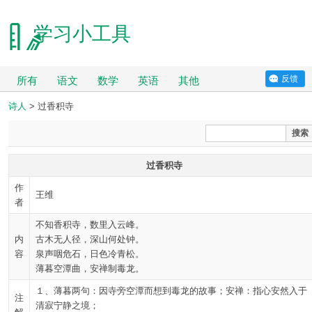
学习小工具
反馈
所有
语文
数学
英语
其他
诗人
> 过香积寺
搜索
过香积寺
作
王维
者
不知香积寺，数里入云峰。
内
古木无人径，深山何处钟。
容
泉声咽危石，日色冷青松。
薄暮空潭曲，安禅制毒龙。
１、薄暮两句：因寺旁空潭而想到毒龙的故事；安禅：指心安然入于
注
清寂宁静之境；