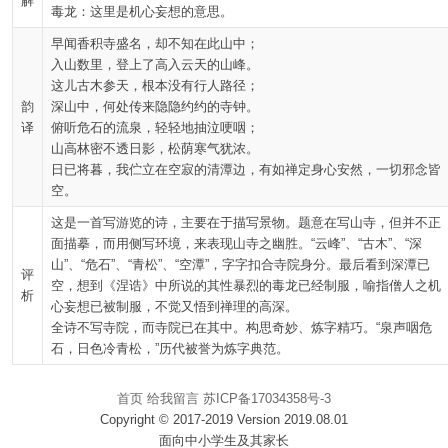
解
毒龙：这里是机心妄想的意思。
早闻香积寺盛名，却不知在此山中；
入山数里，登上了高入云天的山峰。
这儿古木参天，根本没有行人路径；
韵
深山中，何处传来隐隐约约的寺钟。
译
俯听危石的流泉，轻轻地抽泣哽咽；
山高林密不透日影，松荫寒气犹浓。
日已将暮，我伫立在空寂的清潭边，有如禅定身心安然，一切邪念皆
空。
这是一首写游览的诗，主要在于描写景物。题意在写山寺，但并不正
面描摹，而用侧写环境，来表现山寺之幽胜。“云峰”、“古木”、“深
山”、“危石”、“青松”、“空潭”，字字扣合寺院身分。最后看到深潭已
评
空，想到《涅诰》中所说的其性暴烈的毒龙已经制服，喻指僧人之机
析
心妄想已被制服，不觉又悟到禅理的高深。
全诗不写寺院，而寺院已在其中。构思奇妙、炼字精巧。“泉声咽危
石，日色冷青松，”历代被誉为炼字典范。
首页
给我留言
苏ICP备17034358号-3
Copyright © 2017-2019 Version 2019.08.01
面向中小学生及其家长