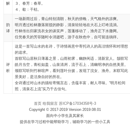
解
３、春芳：春草。
４、歇：干枯。
一场新雨过后，青山特别清朗，秋天的傍晚，天气格外的凉爽。
韵
明月透过松林撒落斑驳的静影，清泉轻轻地在大石上叮咚流淌。
译
竹林传出归家洗衣女的谈笑声，莲蓬移动了，渔舟正下水撒网。
任凭春天的芳菲随时令消逝吧，游子在秋色中，自可留连徜徉。
这是一首写山水的名诗，于诗情画意中寄托诗人的高洁情怀和对理想
的追求。
首联写山居秋日薄暮之景，山雨初霁，幽静闲适，清新宜人。颔联写
评
皓月当空，青松如盖，山泉清冽，流于石上，清幽明净的自然美景。
析
颈联写听到竹林喧声，看到莲叶分披，发现了浣女、渔舟。末联写此
景美好，是洁身自好的所在。
全诗通过对山水的描绘寄慨言志，含蕴丰富，耐人寻味。“明月松间
照，清泉石上流”实乃千古佳句。
首页
给我留言
苏ICP备17034358号-3
Copyright © 2017-2019 Version 2019.08.01
面向中小学生及其家长
提供在学习过程中能帮助学习，辅助学习的一些小工具