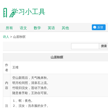
学习小工具
反馈
所有
语文
数学
英语
其他
诗人
> 山居秋暝
搜索
山居秋暝
作
王维
者
空山新雨后，天气晚来秋。
内
明月松间照，清泉石上流。
容
竹喧归浣女，莲动下渔舟。
随意春芳歇，王孙自可留。
１、螟：夜色。
注
２、浣女：洗衣服的女子。