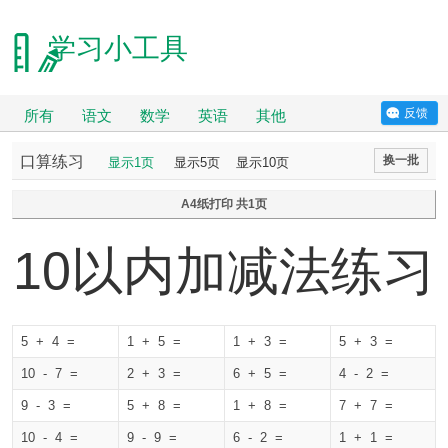
学习小工具
反馈
所有
语文
数学
英语
其他
口算练习
换一批
显示1页
显示5页
显示10页
A4纸打印 共1页
10以内加减法练习
5 + 4 =
1 + 5 =
1 + 3 =
5 + 3 =
10 - 7 =
2 + 3 =
6 + 5 =
4 - 2 =
9 - 3 =
5 + 8 =
1 + 8 =
7 + 7 =
10 - 4 =
9 - 9 =
6 - 2 =
1 + 1 =