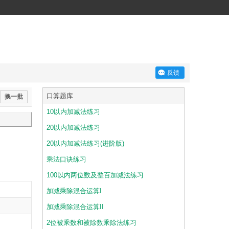
反馈
口算题库
换一批
10以内加减法练习
20以内加减法练习
习
20以内加减法练习(进阶版)
乘法口诀练习
100以内两位数及整百加减法练习
加减乘除混合运算I
加减乘除混合运算II
2位被乘数和被除数乘除法练习