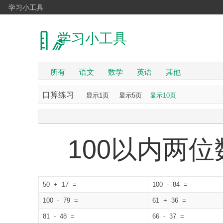
学习小工具
学习小工具
所有
语文
数学
英语
其他
口算练习
显示1页
显示5页
显示10页
100以内两
50 + 17 =
100 - 84 =
100 - 79 =
61 + 36 =
81 - 48 =
66 - 37 =